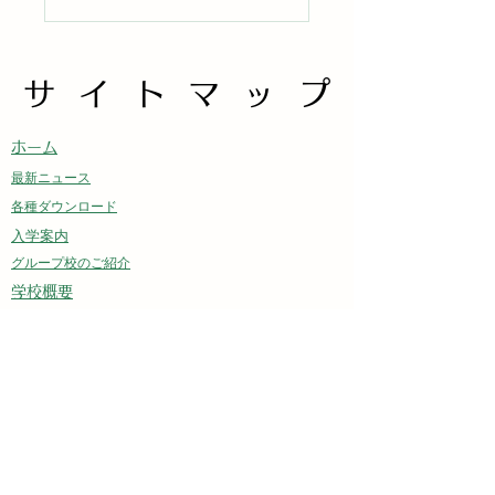
サイトマップ
サイトマップ
​ホーム
最新ニュース
各種ダウンロード
入学案内
グループ校のご紹介
学校概要
学校について
アクセス
校舎紹介
生活について
お問い合わせ
新入生専用ページ